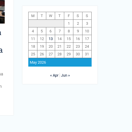
M
T
W
T
F
S
S
1
2
3
a
4
5
6
7
8
9
10
11
12
13
14
15
16
17
18
19
20
21
22
23
24
a
25
26
27
28
29
30
31
May 2026
sa
« Apr
Jun »
n