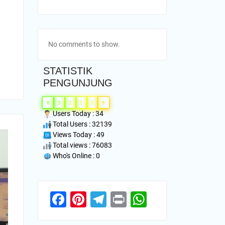
No comments to show.
STATISTIK
PENGUNJUNG
0
3
2
1
3
9
Users Today : 34
Total Users : 32139
Views Today : 49
Total views : 76083
Who's Online : 0
Facebook
Pinterest
Telegram
Print
WhatsApp