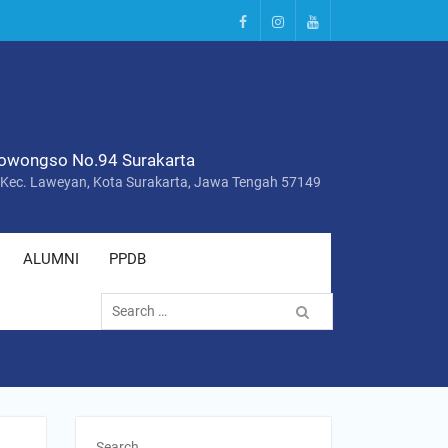
FB
IG
YT
owongso No.94 Surakarta
 Kec. Laweyan, Kota Surakarta, Jawa Tengah 57149
ALUMNI
PPDB
Search
for:
Search