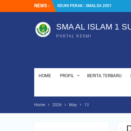
Skip
NEWS :
SMALSA : Terbanyak Diterima di Jalur
to
SNBT 2026
content
MPLS RAMAH 2026
SMA AL ISLAM 1 
PORTAL RESMI
HOME
PROFIL
BERITA TERBARU
Home
2026
May
13