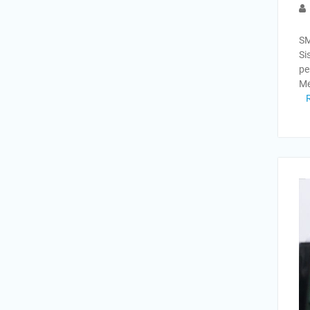
SM
Si
pe
Me