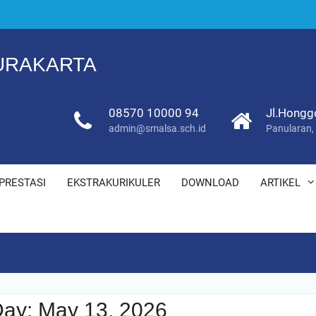
SURAKARTA
08570 10000 94
Jl.Hongg
admin@smalsa.sch.id
Panularan,
PRESTASI
EKSTRAKURIKULER
DOWNLOAD
ARTIKEL
Day:
May 13, 2026