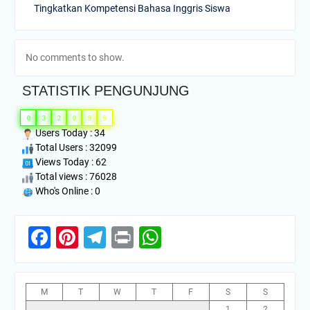
Tingkatkan Kompetensi Bahasa Inggris Siswa
No comments to show.
STATISTIK PENGUNJUNG
0
3
2
0
9
9
Users Today : 34
Total Users : 32099
Views Today : 62
Total views : 76028
Who's Online : 0
Facebook
Pinterest
Telegram
Print
WhatsApp
M
T
W
T
F
S
S
1
2