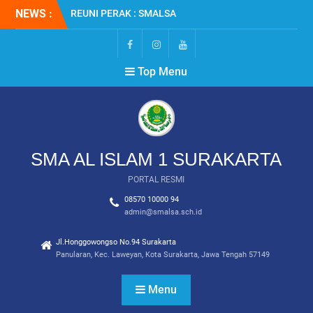
Skip
NEWS :
REUNI PERAK : SMALSA
to
2001
content
SMALSA : Terbanyak
Diterima di Jalur SNBT
FB
IG
YT
Top Menu
2026
MPLS RAMAH 2026
SMA AL ISLAM 1 SURAKARTA
PORTAL RESMI
08570 10000 94
admin@smalsa.sch.id
Jl.Honggowongso No.94 Surakarta
Panularan, Kec. Laweyan, Kota Surakarta, Jawa Tengah 57149
Menu