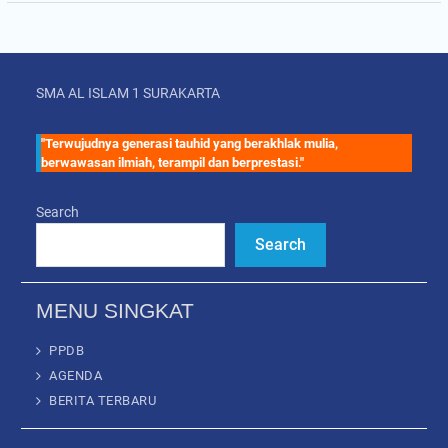
SMA AL ISLAM 1 SURAKARTA
"Terwujudnya generasi tauhid yang berakhlak mulia,
berwawasan ilmiah, terampil dan berprestasi."
Search
Search
MENU SINGKAT
PPDB
AGENDA
BERITA TERBARU