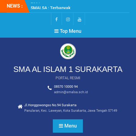
Skip
NEWS :
SMALSA : Terbanyak
to
Diterima di Jalur SNBT
content
2026
MPLS RAMAH 2026
FB
IG
YT
Top Menu
REUNI PERAK : SMALSA
2001
SMA AL ISLAM 1 SURAKARTA
PORTAL RESMI
08570 10000 94
admin@smalsa.sch.id
Jl.Honggowongso No.94 Surakarta
Panularan, Kec. Laweyan, Kota Surakarta, Jawa Tengah 57149
Menu