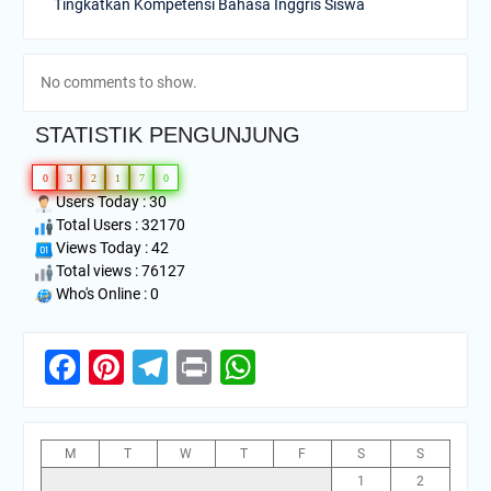
Tingkatkan Kompetensi Bahasa Inggris Siswa
No comments to show.
STATISTIK PENGUNJUNG
0
3
2
1
7
0
Users Today : 30
Total Users : 32170
Views Today : 42
Total views : 76127
Who's Online : 0
Facebook
Pinterest
Telegram
Print
WhatsApp
M
T
W
T
F
S
S
1
2