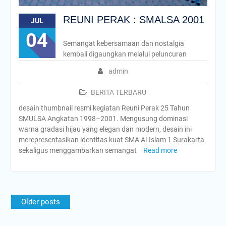
REUNI PERAK : SMALSA 2001
JUL
04
Semangat kebersamaan dan nostalgia
kembali digaungkan melalui peluncuran
admin
BERITA TERBARU
desain thumbnail resmi kegiatan Reuni Perak 25 Tahun
SMULSA Angkatan 1998–2001. Mengusung dominasi
warna gradasi hijau yang elegan dan modern, desain ini
merepresentasikan identitas kuat SMA Al-Islam 1 Surakarta
sekaligus menggambarkan semangat
Read more
Posts
Older posts
navigation