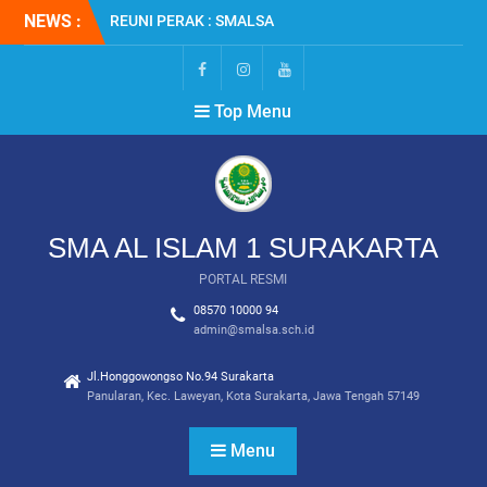
Skip
NEWS :
REUNI PERAK : SMALSA
to
2001
content
SMALSA : Terbanyak
Diterima di Jalur SNBT
FB
IG
YT
Top Menu
2026
MPLS RAMAH 2026
SMA AL ISLAM 1 SURAKARTA
PORTAL RESMI
08570 10000 94
admin@smalsa.sch.id
Jl.Honggowongso No.94 Surakarta
Panularan, Kec. Laweyan, Kota Surakarta, Jawa Tengah 57149
Menu