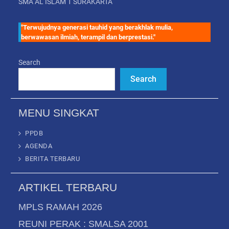
SMA AL ISLAM 1 SURAKARTA
"Terwujudnya generasi tauhid yang berakhlak mulia,
berwawasan ilmiah, terampil dan berprestasi."
Search
Search
MENU SINGKAT
PPDB
AGENDA
BERITA TERBARU
ARTIKEL TERBARU
MPLS RAMAH 2026
REUNI PERAK : SMALSA 2001