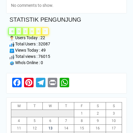
No comments to show.
STATISTIK PENGUNJUNG
0
3
2
0
8
7
Users Today : 22
Total Users : 32087
Views Today : 49
Total views : 76015
Who's Online : 0
Facebook
Pinterest
Telegram
Print
WhatsApp
M
T
W
T
F
S
S
1
2
3
4
5
6
7
8
9
10
11
12
13
14
15
16
17