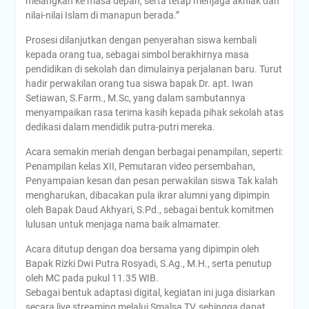
melangkah ke masa depan, serta tetap menjaga akhlak dan
nilai-nilai Islam di manapun berada.”
Prosesi dilanjutkan dengan penyerahan siswa kembali
kepada orang tua, sebagai simbol berakhirnya masa
pendidikan di sekolah dan dimulainya perjalanan baru. Turut
hadir perwakilan orang tua siswa bapak Dr. apt. Iwan
Setiawan, S.Farm., M.Sc, yang dalam sambutannya
menyampaikan rasa terima kasih kepada pihak sekolah atas
dedikasi dalam mendidik putra-putri mereka.
Acara semakin meriah dengan berbagai penampilan, seperti:
Penampilan kelas XII, Pemutaran video persembahan,
Penyampaian kesan dan pesan perwakilan siswa Tak kalah
mengharukan, dibacakan pula ikrar alumni yang dipimpin
oleh Bapak Daud Akhyari, S.Pd., sebagai bentuk komitmen
lulusan untuk menjaga nama baik almamater.
Acara ditutup dengan doa bersama yang dipimpin oleh
Bapak Rizki Dwi Putra Rosyadi, S.Ag., M.H., serta penutup
oleh MC pada pukul 11.35 WIB.
Sebagai bentuk adaptasi digital, kegiatan ini juga disiarkan
secara live streaming melalui Smalsa TV, sehingga dapat