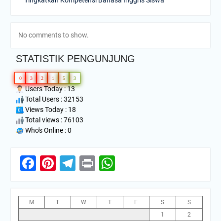
No comments to show.
STATISTIK PENGUNJUNG
0
3
2
1
5
3
Users Today : 13
Total Users : 32153
Views Today : 18
Total views : 76103
Who's Online : 0
Facebook
Pinterest
Telegram
Print
WhatsApp
M
T
W
T
F
S
S
1
2