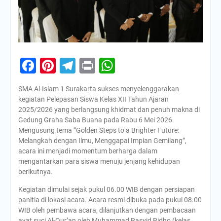
Facebook
Pinterest
Telegram
Print
WhatsApp
SMA Al-Islam 1 Surakarta sukses menyelenggarakan
kegiatan Pelepasan Siswa Kelas XII Tahun Ajaran
2025/2026 yang berlangsung khidmat dan penuh makna di
Gedung Graha Saba Buana pada Rabu 6 Mei 2026.
Mengusung tema “Golden Steps to a Brighter Future:
Melangkah dengan Ilmu, Menggapai Impian Gemilang”,
acara ini menjadi momentum berharga dalam
mengantarkan para siswa menuju jenjang kehidupan
berikutnya.
Kegiatan dimulai sejak pukul 06.00 WIB dengan persiapan
panitia di lokasi acara. Acara resmi dibuka pada pukul 08.00
WIB oleh pembawa acara, dilanjutkan dengan pembacaan
ayat suci Al-Qur’an oleh Muhammad Rasyid Ridho (kelas