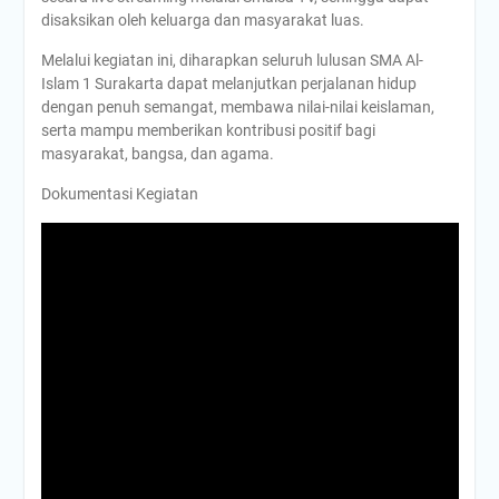
disaksikan oleh keluarga dan masyarakat luas.
Melalui kegiatan ini, diharapkan seluruh lulusan SMA Al-
Islam 1 Surakarta dapat melanjutkan perjalanan hidup
dengan penuh semangat, membawa nilai-nilai keislaman,
serta mampu memberikan kontribusi positif bagi
masyarakat, bangsa, dan agama.
Dokumentasi Kegiatan