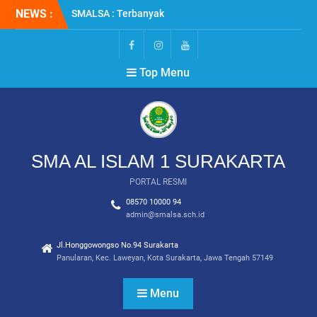
Skip
NEWS :
SMALSA : Terbanyak
to
Diterima di Jalur SNBT
content
2026
MPLS RAMAH 2026
FB
IG
YT
Top Menu
REUNI PERAK : SMALSA
2001
SMA AL ISLAM 1 SURAKARTA
PORTAL RESMI
08570 10000 94
admin@smalsa.sch.id
Jl.Honggowongso No.94 Surakarta
Panularan, Kec. Laweyan, Kota Surakarta, Jawa Tengah 57149
Menu