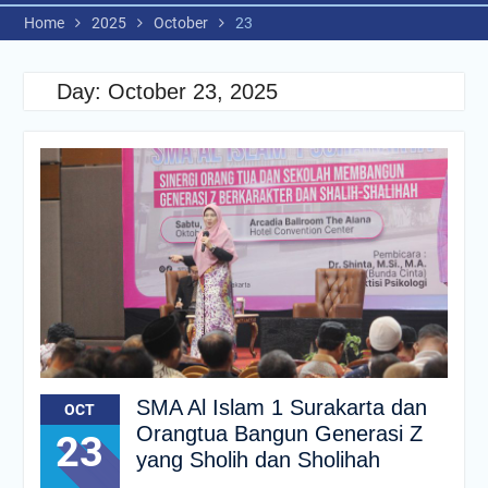
Home
2025
October
23
Day:
October 23, 2025
SMA Al Islam 1 Surakarta dan
OCT
Orangtua Bangun Generasi Z
23
yang Sholih dan Sholihah