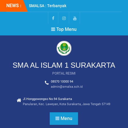
Skip
NEWS :
SMALSA : Terbanyak
to
Diterima di Jalur SNBT
content
2026
MPLS RAMAH 2026
FB
IG
YT
Top Menu
REUNI PERAK : SMALSA
2001
SMA AL ISLAM 1 SURAKARTA
PORTAL RESMI
08570 10000 94
admin@smalsa.sch.id
Jl.Honggowongso No.94 Surakarta
Panularan, Kec. Laweyan, Kota Surakarta, Jawa Tengah 57149
Menu