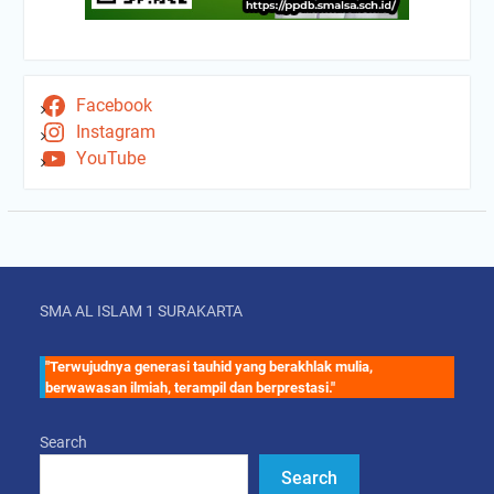
Facebook
Instagram
YouTube
SMA AL ISLAM 1 SURAKARTA
"Terwujudnya generasi tauhid yang berakhlak mulia,
berwawasan ilmiah, terampil dan berprestasi."
Search
Search