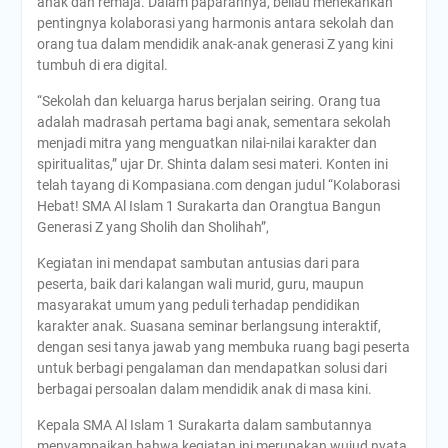
anak dan remaja. Dalam paparannya, beliau menekankan
pentingnya kolaborasi yang harmonis antara sekolah dan
orang tua dalam mendidik anak-anak generasi Z yang kini
tumbuh di era digital.
“Sekolah dan keluarga harus berjalan seiring. Orang tua
adalah madrasah pertama bagi anak, sementara sekolah
menjadi mitra yang menguatkan nilai-nilai karakter dan
spiritualitas,” ujar Dr. Shinta dalam sesi materi. Konten ini
telah tayang di Kompasiana.com dengan judul “Kolaborasi
Hebat! SMA Al Islam 1 Surakarta dan Orangtua Bangun
Generasi Z yang Sholih dan Sholihah”,
Kegiatan ini mendapat sambutan antusias dari para
peserta, baik dari kalangan wali murid, guru, maupun
masyarakat umum yang peduli terhadap pendidikan
karakter anak. Suasana seminar berlangsung interaktif,
dengan sesi tanya jawab yang membuka ruang bagi peserta
untuk berbagi pengalaman dan mendapatkan solusi dari
berbagai persoalan dalam mendidik anak di masa kini.
Kepala SMA Al Islam 1 Surakarta dalam sambutannya
menyampaikan bahwa kegiatan ini merupakan wujud nyata