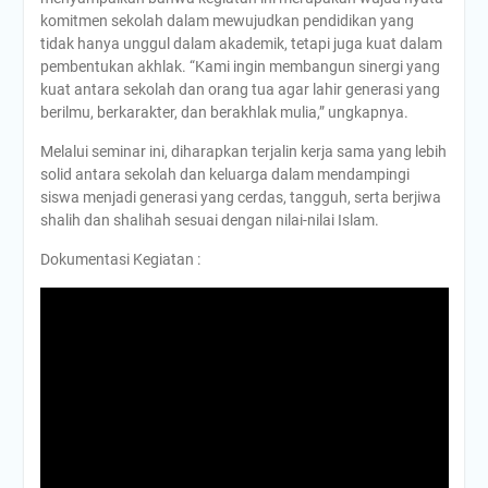
komitmen sekolah dalam mewujudkan pendidikan yang
tidak hanya unggul dalam akademik, tetapi juga kuat dalam
pembentukan akhlak. “Kami ingin membangun sinergi yang
kuat antara sekolah dan orang tua agar lahir generasi yang
berilmu, berkarakter, dan berakhlak mulia,” ungkapnya.
Melalui seminar ini, diharapkan terjalin kerja sama yang lebih
solid antara sekolah dan keluarga dalam mendampingi
siswa menjadi generasi yang cerdas, tangguh, serta berjiwa
shalih dan shalihah sesuai dengan nilai-nilai Islam.
Dokumentasi Kegiatan :