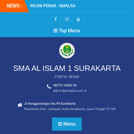
Skip
NEWS :
REUNI PERAK : SMALSA
to
2001
content
SMALSA : Terbanyak
Diterima di Jalur SNBT
FB
IG
YT
Top Menu
2026
MPLS RAMAH 2026
SMA AL ISLAM 1 SURAKARTA
PORTAL RESMI
08570 10000 94
admin@smalsa.sch.id
Jl.Honggowongso No.94 Surakarta
Panularan, Kec. Laweyan, Kota Surakarta, Jawa Tengah 57149
Menu