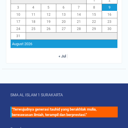
1
2
3
4
5
6
7
8
9
10
11
12
13
14
15
16
17
18
19
20
21
22
23
24
25
26
27
28
29
30
31
August 2026
« Jul
SMA AL ISLAM 1 SURAKARTA
"Terwujudnya generasi tauhid yang berakhlak mulia,
berwawasan ilmiah, terampil dan berprestasi."