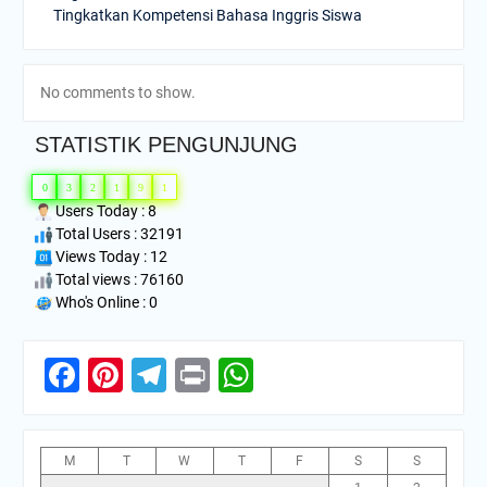
Tingkatkan Kompetensi Bahasa Inggris Siswa
No comments to show.
STATISTIK PENGUNJUNG
0
3
2
1
9
1
Users Today : 8
Total Users : 32191
Views Today : 12
Total views : 76160
Who's Online : 0
Facebook
Pinterest
Telegram
Print
WhatsApp
M
T
W
T
F
S
S