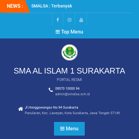
Skip
NEWS :
SMALSA : Terbanyak
to
Diterima di Jalur SNBT
content
2026
MPLS RAMAH 2026
FB
IG
YT
Top Menu
REUNI PERAK : SMALSA
2001
SMA AL ISLAM 1 SURAKARTA
PORTAL RESMI
08570 10000 94
admin@smalsa.sch.id
Jl.Honggowongso No.94 Surakarta
Panularan, Kec. Laweyan, Kota Surakarta, Jawa Tengah 57149
Menu