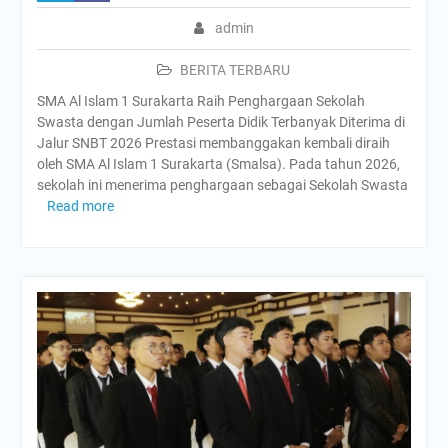
admin
BERITA TERBARU
SMA Al Islam 1 Surakarta Raih Penghargaan Sekolah
Swasta dengan Jumlah Peserta Didik Terbanyak Diterima di
Jalur SNBT 2026 Prestasi membanggakan kembali diraih
oleh SMA Al Islam 1 Surakarta (Smalsa). Pada tahun 2026,
sekolah ini menerima penghargaan sebagai Sekolah Swasta
Read more