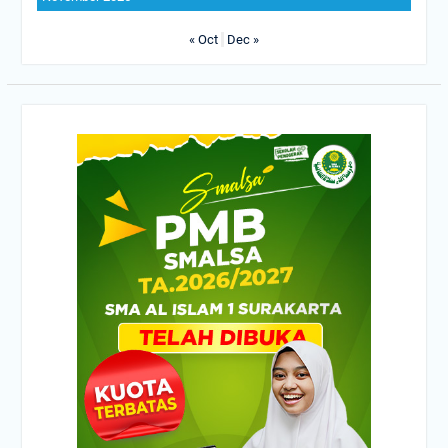
« Oct
Dec »