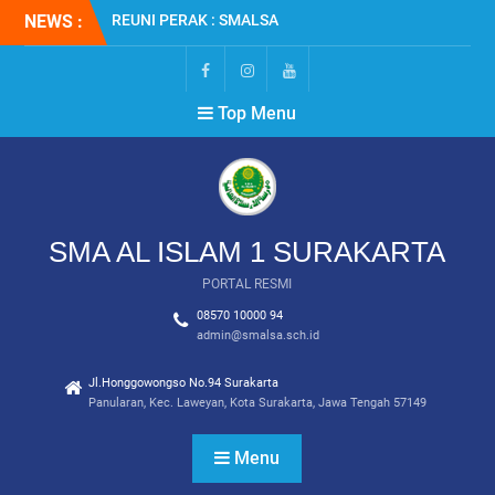
2001
Skip
NEWS :
SMALSA : Terbanyak
to
Diterima di Jalur SNBT
content
2026
MPLS RAMAH 2026
FB
IG
YT
Top Menu
SMA AL ISLAM 1 SURAKARTA
PORTAL RESMI
08570 10000 94
admin@smalsa.sch.id
Jl.Honggowongso No.94 Surakarta
Panularan, Kec. Laweyan, Kota Surakarta, Jawa Tengah 57149
Menu