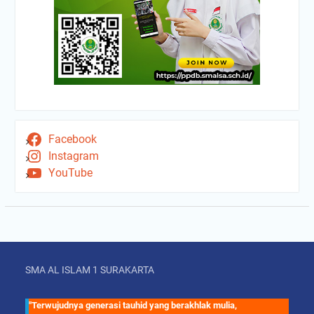
Facebook
Instagram
YouTube
SMA AL ISLAM 1 SURAKARTA
"Terwujudnya generasi tauhid yang berakhlak mulia,